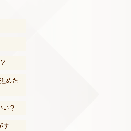
？
進めた
いい？
がす