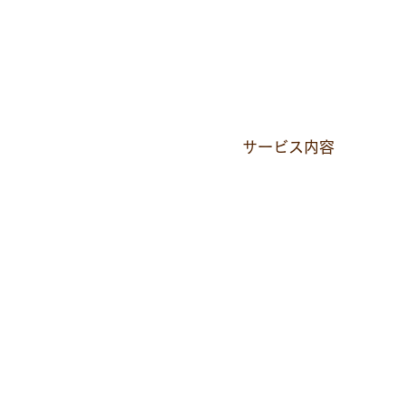
サービス内容
シャッターの修理
開閉時の引っかかり
も対応しています。
電動シャッター取